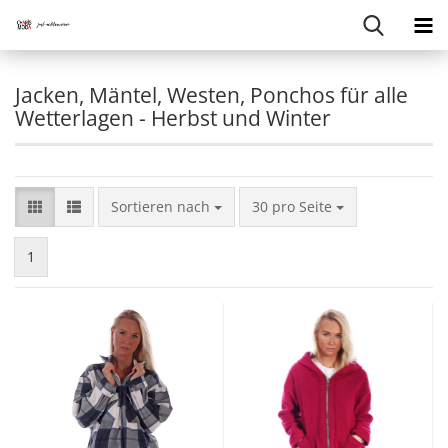
Jacken, Mäntel, Westen, Ponchos für alle
Wetterlagen - Herbst und Winter
Sortieren nach
pro Seite
Sortieren nach
30 pro Seite
1