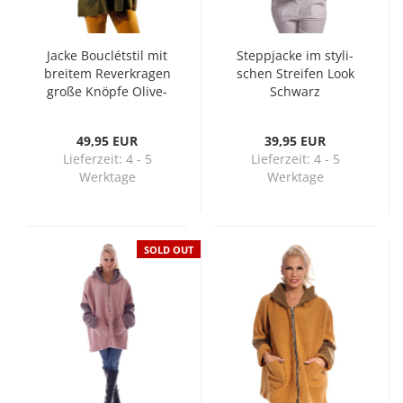
Jacke Bouclétstil mit
Stepp­ja­cke im sty­li­
brei­tem Re­ver­kra­gen
schen Strei­fen Look
große Knöp­fe Oli­ve­
Schwarz
grün
49,95 EUR
39,95 EUR
Lieferzeit:
4 - 5
Lieferzeit:
4 - 5
Werktage
Werktage
SOLD OUT