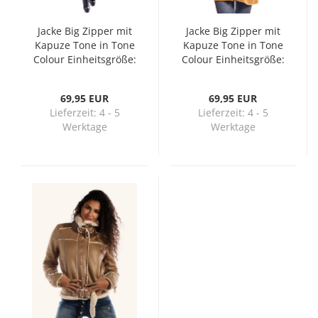
Jacke Big Zip­per mit
Jacke Big Zip­per mit
Ka­pu­ze Tone in Tone
Ka­pu­ze Tone in Tone
Co­lour Ein­heits­grö­ße:
Co­lour Ein­heits­grö­ße:
36 - 42 Rosa
36 - 42 Senf­gelb
69,95 EUR
69,95 EUR
Lieferzeit:
4 - 5
Lieferzeit:
4 - 5
Werktage
Werktage