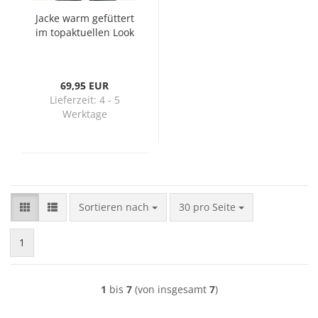
Jacke warm ge­füt­tert
im top­ak­tu­el­len Look
69,95 EUR
Lieferzeit:
4 - 5
Werktage
Sortieren nach
pro Seite
Sortieren nach
30 pro Seite
1
1
bis
7
(von insgesamt
7
)