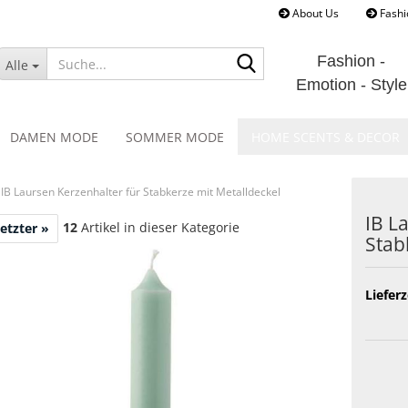
About Us
Fashi
Suche...
Fashion -
Alle
Emotion - Style
DAMEN MODE
SOMMER MODE
HOME SCENTS & DECOR
IB Laursen Kerzenhalter für Stabkerze mit Metalldeckel
IB La
12
Artikel in dieser Kategorie
etzter »
Stab­
Lieferz