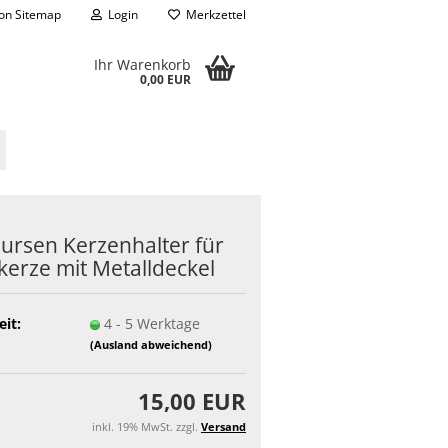
on Sitemap
Login
Merkzettel
Ihr Warenkorb
0,00 EUR
ur­sen Ker­zen­hal­ter für
ker­ze mit Me­tall­de­ckel
eit:
4 - 5 Werktage
(Ausland abweichend)
15,00 EUR
inkl. 19% MwSt. zzgl.
Versand