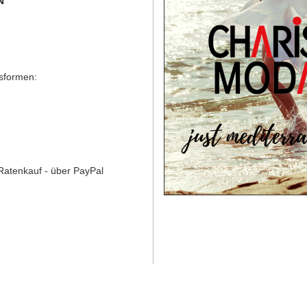
N
gsformen:
Ratenkauf - über PayPal