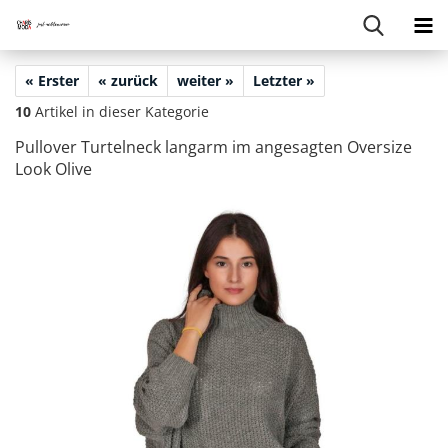
« Erster
« zurück
weiter »
Letzter »
10
Artikel in dieser Kategorie
Pull­over Tur­tel­neck lang­arm im an­ge­sag­ten Over­si­ze
Look Olive