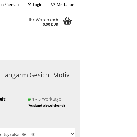
on Sitemap
Login
Merkzettel
Ihr Warenkorb
0,00 EUR
 Lang­arm Ge­sicht Motiv
u
eit:
4 - 5 Werktage
(Ausland abweichend)