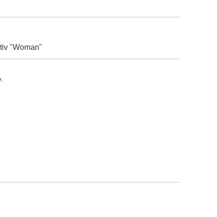
otiv "Woman"
e.