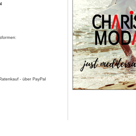
N
gsformen:
Ratenkauf - über PayPal