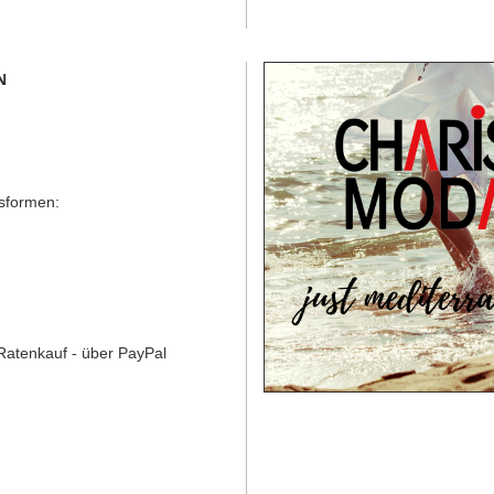
N
gsformen:
Ratenkauf - über PayPal