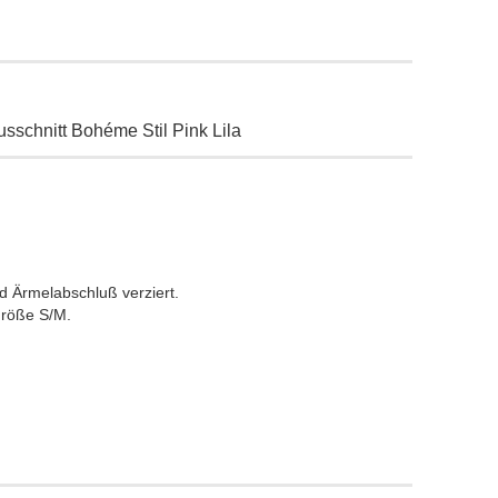
sschnitt Bohéme Stil Pink Lila
 Ärmelabschluß verziert.
Größe S/M.