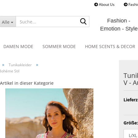
About Us
Fashi
Suche...
Fashion -
Alle
Emotion - Style
DAMEN MODE
SOMMER MODE
HOME SCENTS & DECOR
»
»
Tunikakleider
 Bohéme Stil
Tu­ni
V - A
Artikel in dieser Kategorie
Lieferz
Größe: