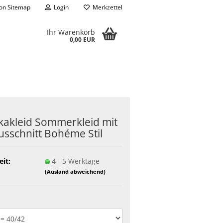
on Sitemap
Login
Merkzettel
Ihr Warenkorb
0,00 EUR
­ka­kleid Som­mer­kleid mit
us­schnitt Bohéme Stil
eit:
4 - 5 Werktage
(Ausland abweichend)